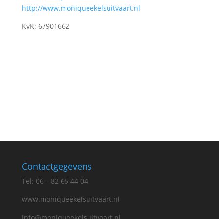
http://www.moniqueekelsuitvaart.nl
KvK: 67901662
Privacyverklaring
Contactgegevens
Tel: 06 – 82 65 44 04
www.moniqueekelsuitvaart.nl
info@moniqueekelsuitvaart.nl