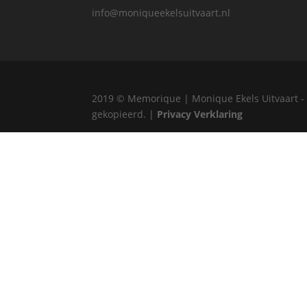
info@moniqueekelsuitvaart.nl
2019 © Memorique | Monique Ekels Uitvaart - 
gekopieerd. |
Privacy Verklaring