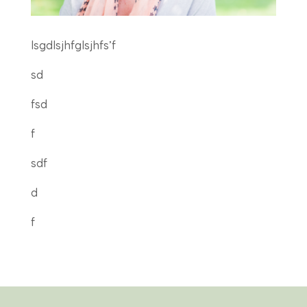
lsgdlsjhfglsjhfs’f
sd
fsd
f
sdf
d
f