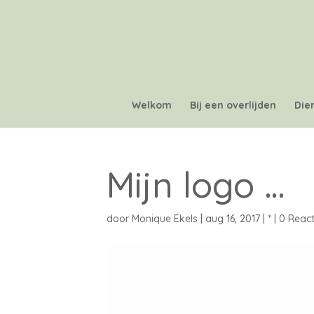
Welkom
Bij een overlijden
Die
Mijn logo …
door
Monique Ekels
|
aug 16, 2017
|
*
|
0 React