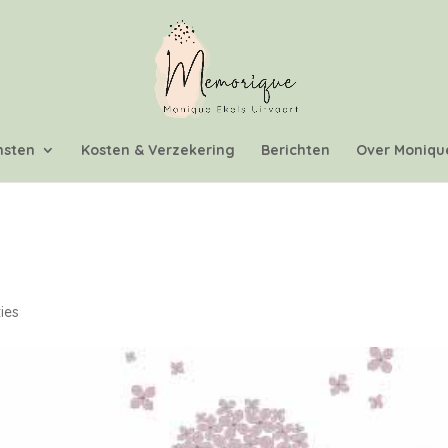
nsten
Kosten & Verzekering
Berichten
Over Moniqu
ies