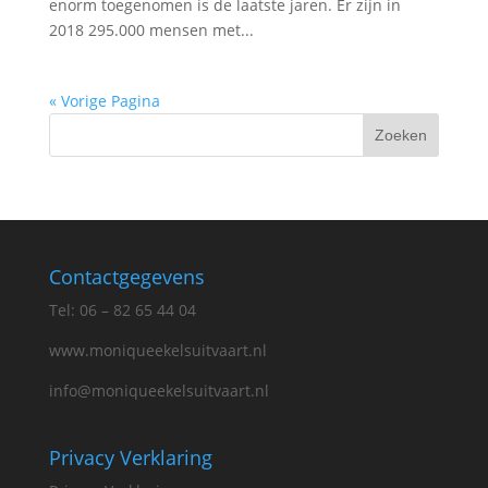
enorm toegenomen is de laatste jaren. Er zijn in
2018 295.000 mensen met...
« Vorige Pagina
Contactgegevens
Tel: 06 – 82 65 44 04
www.moniqueekelsuitvaart.nl
info@moniqueekelsuitvaart.nl
Privacy Verklaring