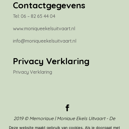
Contactgegevens
Tel: 06 – 82 65 44 04
www.moniqueekelsuitvaart.nl
info@moniqueekelsuitvaart.nl
Privacy Verklaring
Privacy Verklaring
2019 © Memorique | Monique Ekels Uitvaart - De
foto’s en teksten op deze webpagina mogen
Deze website maakt gebruik van cookies. Als je doorgaat met